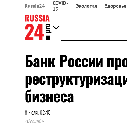
COVID-
Russia24
Экология
Здоровье
19
Банк России пр
реструктуризац
бизнеса
8 июля, 02:45
«Взгляд»