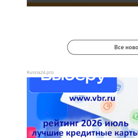
Все ново
Russia24.pro