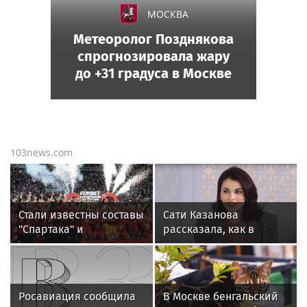
МОСКВА
Метеоролог Позднякова
спрогнозировала жару
до +31 градуса в Москве
103news.com
Стали известны составы
Сати Казанова
"Спартака" и
рассказала, как в
"Оренбурга" на матч
России реагируют на
Кубка России
необычное имя ее
дочери
Росавиация сообщила
В Москве бенгальский