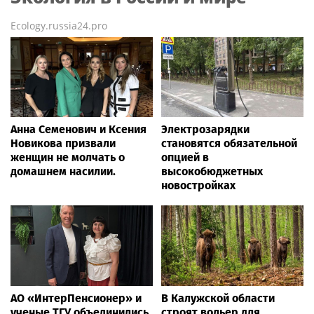
Ecology.russia24.pro
Анна Семенович и Ксения
Электрозарядки
Новикова призвали
становятся обязательной
женщин не молчать о
опцией в
домашнем насилии.
высокобюджетных
новостройках
АО «ИнтерПенсионер» и
В Калужской области
ученые ТГУ объединились
строят вольер для