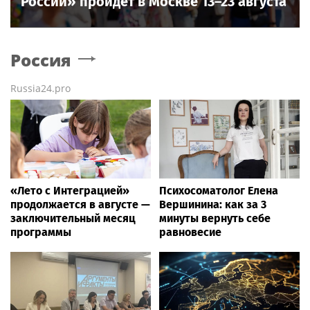
России» пройдет в Москве 13–23 августа
Россия
Russia24.pro
«Лето с Интеграцией»
Психосоматолог Елена
продолжается в августе —
Вершинина: как за 3
заключительный месяц
минуты вернуть себе
программы
равновесие