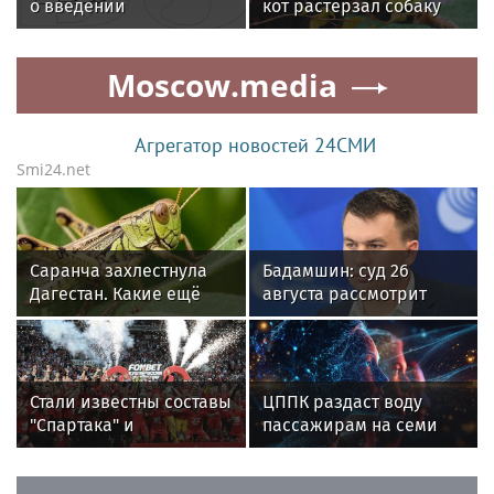
о введении
кот растерзал собаку
ограничений на полеты
в Домодедово
Moscow.media
Агрегатор новостей 24СМИ
Smi24.net
Саранча захлестнула
Бадамшин: суд 26
Дагестан. Какие ещё
августа рассмотрит
регионы России под
жалобы на арест
угрозой? Назван
блогера Ильи Ремесло
худший сценарий
Стали известны составы
ЦППК раздаст воду
"Спартака" и
пассажирам на семи
"Оренбурга" на матч
вокзалах Москвы
Кубка России