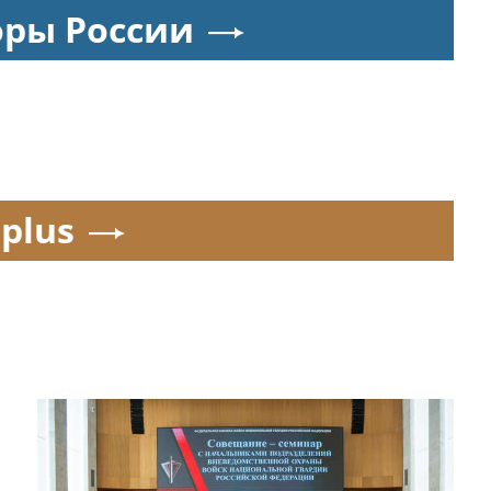
оры России
.plus