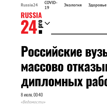
COVID-
Russia24
Экология
Здоровье
19
Российские вуз
массово отказы
дипломных рабо
8 июля, 00:40
«Ведомости»