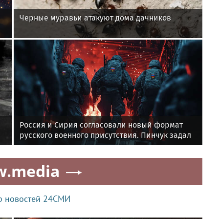
Черные муравьи атакуют дома дачников
Россия и Сирия согласовали новый формат
русского военного присутствия. Пинчук задал
пять неудобных вопросов
w.media
р новостей 24СМИ