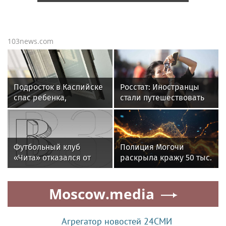
103news.com
Подросток в Каспийске
Росстат: Иностранцы
спас ребенка,
стали путешествовать
стоявшего на карнизе
по России на 20,1
открытого окна
процента чаще
Футбольный клуб
Полиция Могочи
«Чита» отказался от
раскрыла кражу 50 тыс.
участия в Кубке России
рублей у пенсионера
из-за долгов
Moscow.media
Агрегатор новостей 24СМИ