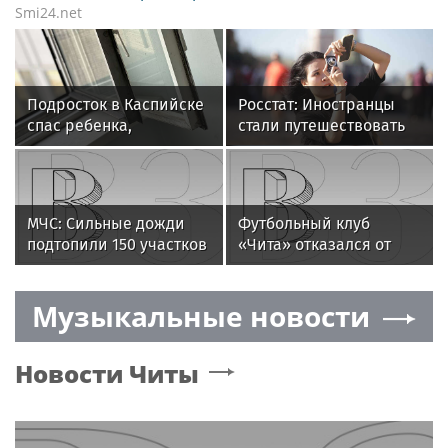
Smi24.net
Подросток в Каспийске
Росстат: Иностранцы
спас ребенка,
стали путешествовать
стоявшего на карнизе
по России на 20,1
открытого окна
процента чаще
МЧС: Сильные дожди
Футбольный клуб
подтопили 150 участков
«Чита» отказался от
в забайкальском селе
участия в Кубке России
Угдан
из-за долгов
Музыкальные новости
Новости
Читы