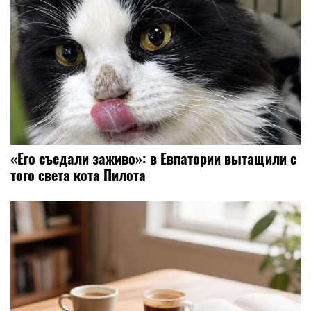
«Его съедали заживо»: в Евпатории вытащили с
того света кота Пилота