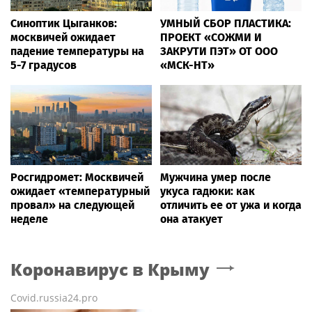
Синоптик Цыганков:
УМНЫЙ СБОР ПЛАСТИКА:
москвичей ожидает
ПРОЕКТ «СОЖМИ И
падение температуры на
ЗАКРУТИ ПЭТ» ОТ ООО
5-7 градусов
«МСК-НТ»
Росгидромет: Москвичей
Мужчина умер после
ожидает «температурный
укуса гадюки: как
провал» на следующей
отличить ее от ужа и когда
неделе
она атакует
Коронавирус
в Крыму
Covid.russia24.pro