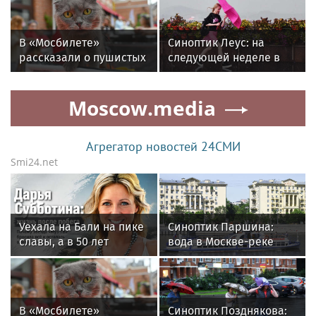
адаптироваться в
новом доме
В «Мосбилете»
Синоптик Леус: на
рассказали о пушистых
следующей неделе в
обитателях столичных
Москву придет
музеев
сентябрьская погода
Moscow.media
Агрегатор новостей 24СМИ
Smi24.net
Уехала на Бали на пике
Синоптик Паршина:
славы, а в 50 лет
вода в Москве-реке
выпустила книгу и
прогрелась до
осталась одна: как
значений моря в Крыму
сложилась жизнь
ведущей «Муз-ТВ»
В «Мосбилете»
Синоптик Позднякова:
Дарьи Субботиной