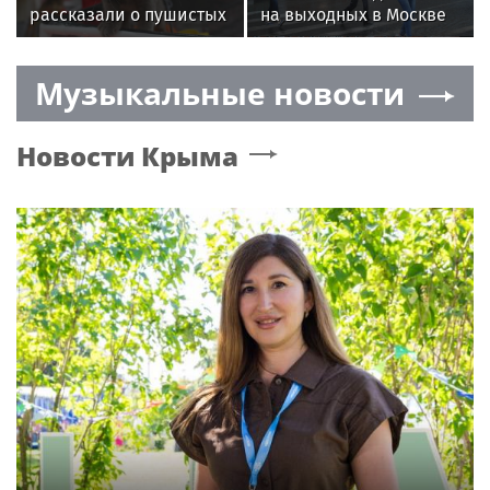
рассказали о пушистых
на выходных в Москве
обитателях столичных
ожидаются дожди
музеев
и похолодание
Музыкальные новости
Новости
Крыма