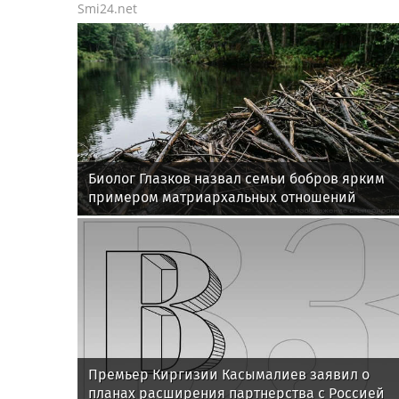
Smi24.net
Биолог Глазков назвал семьи бобров ярким
примером матриархальных отношений
Премьер Киргизии Касымалиев заявил о
планах расширения партнерства с Россией