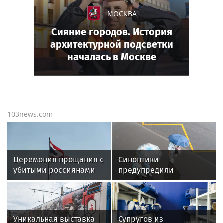
МОСКВА
Сияние городов. История
архитектурной подсветки
началась в Москве
103news.com
Церемония прощания с
Синоптики
убитыми россиянами
предупредили
проходит в Таиланде
москвичей о жаркой
погоде и дождях с
грозой 6 августа
Уникальная выставка
Супругов из