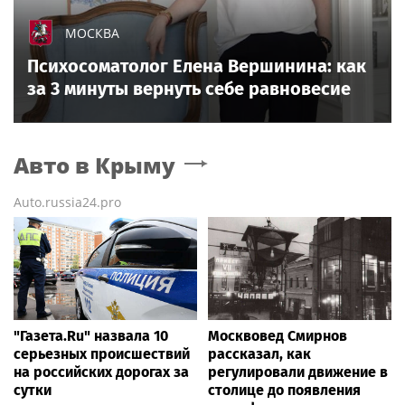
МОСКВА
Психосоматолог Елена Вершинина: как
за 3 минуты вернуть себе равновесие
Авто
в Крыму
Auto.russia24.pro
"Газета.Ru" назвала 10
Москвовед Смирнов
серьезных происшествий
рассказал, как
на российских дорогах за
регулировали движение в
сутки
столице до появления