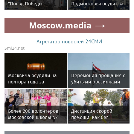
"Поезд Победы"
Подмосковья осудят за
прибудет в Томск
посылку с сюрпризом в
Томск
Moscow.media
Агрегатор новостей 24СМИ
Smi24.net
Москвича осудили на
Церемония прощания с
полтора года за
убитыми россиянами
оправдание взрыва на
проходит в Таиланде
станции метро
«Лубянка»
Более 200 волонтеров
Дистанция скорой
московской школы №
помощи. Как бег
2010 регулярно
спасает мозг и снимает
помогают участникам
тревожность