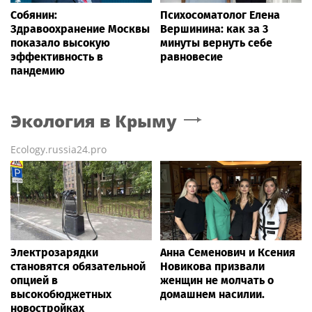
Собянин:
Психосоматолог Елена
Здравоохранение Москвы
Вершинина: как за 3
показало высокую
минуты вернуть себе
эффективность в
равновесие
пандемию
Экология
в Крыму
Ecology.russia24.pro
Электрозарядки
Анна Семенович и Ксения
становятся обязательной
Новикова призвали
опцией в
женщин не молчать о
высокобюджетных
домашнем насилии.
новостройках