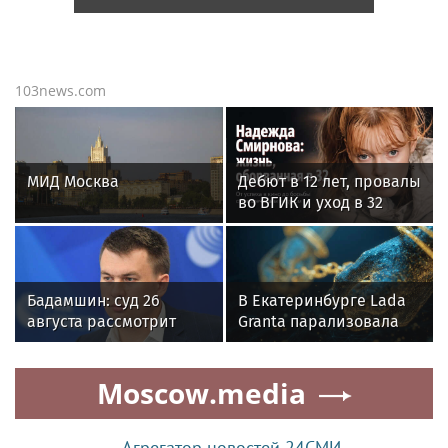
103news.com
МИД Москва
Дебют в 12 лет, провалы
во ВГИК и уход в 32
года: короткий путь
актрисы Надежды
Смирновой
Бадамшин: суд 26
В Екатеринбурге Lada
августа рассмотрит
Granta парализовала
жалобы на арест
движение на
блогера Ильи Ремесло
Амундсена
Moscow.media
Агрегатор новостей 24СМИ