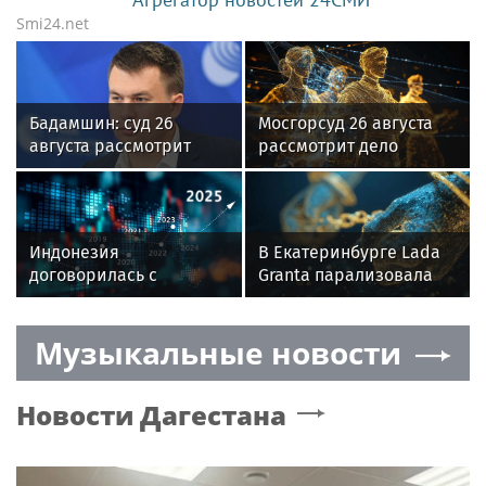
Smi24.net
Бадамшин: суд 26
Мосгорсуд 26 августа
августа рассмотрит
рассмотрит дело
жалобы на арест
блогера Ремесло
блогера Ильи Ремесло
Индонезия
В Екатеринбурге Lada
договорилась с
Granta парализовала
Россией о поставке 150
движение на
млн баррелей нефти
Амундсена
Музыкальные новости
Новости
Дагестана