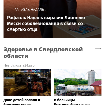
РАФАЭЛЬ НАДАЛЬ
Рафаэль Надаль выразил Лионелю
Месси соболезнования в связи со
смертью отца
Здоровье
в Свердловской
области
Health.russia24.pro
Двое детей попали в
В больницы
больницу после
Екатеринбурга воду