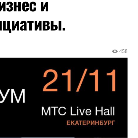
изнес и
ициативы.
458