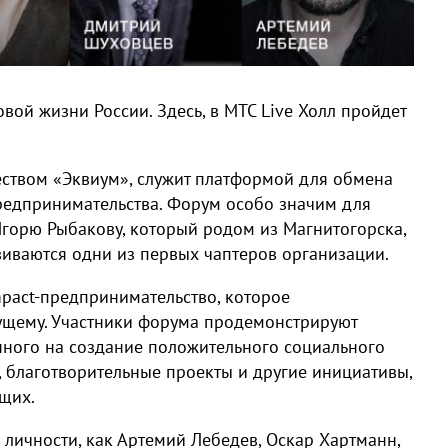
вой жизни России. Здесь, в МТС Live Холл пройдет
еством «Эквиум», служит платформой для обмена
редпринимательства. Форум особо значим для
Игорю Рыбакову, который родом из Магнитогорска,
звиваются одни из первых чаптеров организации.
mpact-предпринимательство, которое
дущему. Участники форума продемонстрируют
нного на создание положительного социального
, благотворительные проекты и другие инициативы,
щих.
 личности, как Артемий Лебедев, Оскар Хартманн,