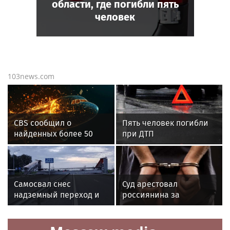
области, где погибли пять
человек
103news.com
CBS сообщил о
Пять человек погибли
найденных более 50
при ДТП
телах в бюро в Чикаго
в Свердловской
области
Самосвал снес
Суд арестовал
надземный переход и
россиянина за
перекрыл трассу под
финансирование
Тюменью
терроризма
«звездами» в Telegram