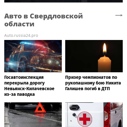
Авто
в Свердловской
области
Auto.russia24.pro
Госавтоинспекция
Призер чемпионатов по
перекрыла дорогу
рукопашному бою Никита
Невьянск-Килачевское
Галишев погиб в ДТП
из-за паводка