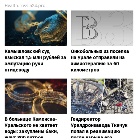
Health.russia24.pro
Камышловский суд
Онкобольных из поселка
взыскал 1,5 млн рублей за
на Урале отправили на
ампутацию руки
химиотерапию за 60
птицеводу
километров
В больнице Каменска-
Гендиректор
Уральского не хватает
Уралдронзавода Ткачук
воды: закуплены баки,
попал в реанимацию
ждут 800 литров
после взрыва его