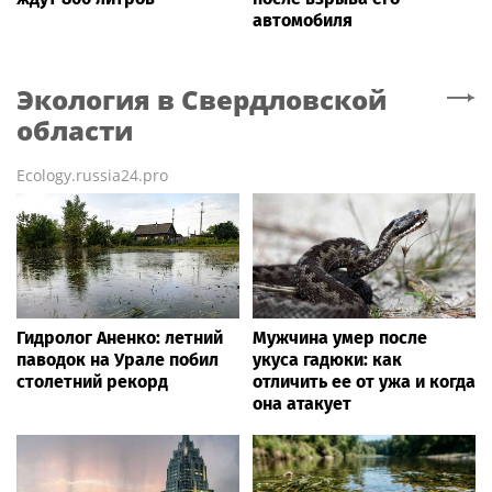
автомобиля
Экология
в Свердловской
области
Ecology.russia24.pro
Гидролог Аненко: летний
Мужчина умер после
паводок на Урале побил
укуса гадюки: как
столетний рекорд
отличить ее от ужа и когда
она атакует