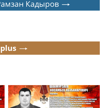
Рамзан Кадыров
.plus