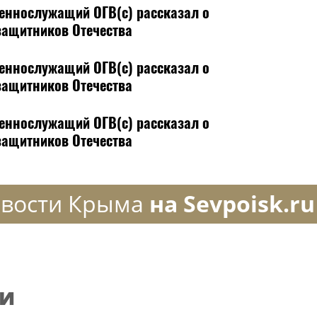
еннослужащий ОГВ(с) рассказал о
защитников Отечества
еннослужащий ОГВ(с) рассказал о
защитников Отечества
еннослужащий ОГВ(с) рассказал о
защитников Отечества
вости Крыма
на Sevpoisk.ru
ии