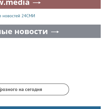
w.media
р новостей 24СМИ
ые новости
Грозного на сегодня