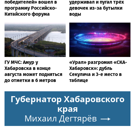
победителей» вошел в
удерживал и пугал трёх
программу Российско-
девочек из-за бутылки
Китайского форума
воды
ГУ МЧС: Амур у
«Урал» разгромил «СКА-
Хабаровска в конце
Хабаровск»: дубль
августа может подняться
Секулича и 3-е место в
до отметки в 6 метров
таблице
Губернатор Хабаровского
края
Михаил Дегтярёв