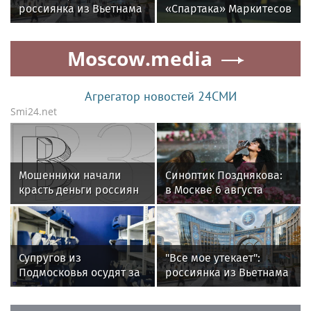
россиянка из Вьетнама
«Спартака» Маркитесов
подала иск к ведьме из
сравнил тренерские
Томска, требуя вернуть
стили Тедеско, Витории
Moscow.media
женское счастье
и Ваноли
Агрегатор новостей 24СМИ
Smi24.net
Мошенники начали
Синоптик Позднякова:
красть деньги россиян
в Москве 6 августа
через фейковые
ожидается до +31
домовые чаты
градуса
Супругов из
"Все мое утекает":
Подмосковья осудят за
россиянка из Вьетнама
посылку с сюрпризом в
подала иск к ведьме из
Томск
Томска, требуя вернуть