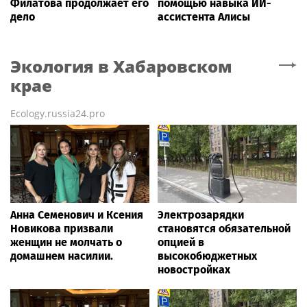
Филатова продолжает его
помощью навыка ИИ-
дело
ассистента Алисы
Экология
в Хабаровском
крае
Ecology.russia24.pro
Анна Семенович и Ксения
Электрозарядки
Новикова призвали
становятся обязательной
женщин не молчать о
опцией в
домашнем насилии.
высокобюджетных
новостройках