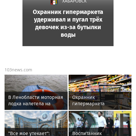
ХАБАРОВСК
Охранник гипермаркета
удерживал и пугал трёх
девочек из-за бутылки
воды
103news.com
В Ленобласти моторная
Охранник
лодка налетела на
гипермаркета
надувной матрас с
удерживал и пугал трёх
детьми
девочек из-за бутылки
воды
"Все мое утекает":
Воспитанник