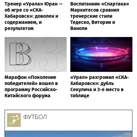
Тренер «Урала» Юран —
Воспитанник «Спартака»
об игре со «СКА-
Маркитесов сравнил
Хабаровск»: доволен и
тренерские стили
содержанием, и
Тедеско, Витории и
результатом
Ваноли
Марафон «Поколение
«Урал» разгромил «СКА-
победителей» вошел в
Хабаровск»: дубль
программу Российско-
Секулича и 3-е место в
Китайского форума
таблице
ФУТБОЛ