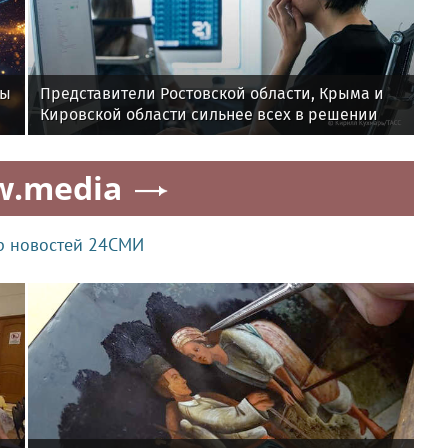
ты
Представители Ростовской области, Крыма и
Кировской области сильнее всех в решении
задач по физике в рамках всероссийской
контрольной "Выходи решать!"
w.media
р новостей 24СМИ