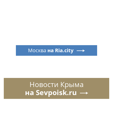
Москва
на Ria.city
Новости Крыма
на Sevpoisk.ru