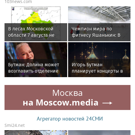
103news.com
В лесах Московской
Чемпион мира по
области 7 августа не
фитнесу Яшанькин: В
зафиксировали
Москве спорт стал
возгораний
частью городской
культуры
Бутман: Долина может
Игорь Бутман
возглавить отделение
планирует концерты в
вокала в первом в РФ
Бразилии и Никарагуа
джазовом вузе
в этом году
Москва
на Moscow.media
Агрегатор новостей 24СМИ
Smi24.net