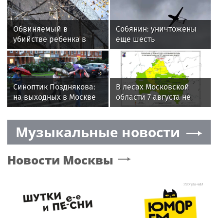
Обвиняемый в
Собянин: уничтожены
убийстве ребенка в
еще шесть
Петербурге Жилкин
беспилотников,
содержится в
летевших на Москву
одиночной камере
Синоптик Позднякова:
В лесах Московской
на выходных в Москве
области 7 августа не
ожидаются дожди
зафиксировали
и похолодание
возгораний
Музыкальные новости
Новости
Москвы