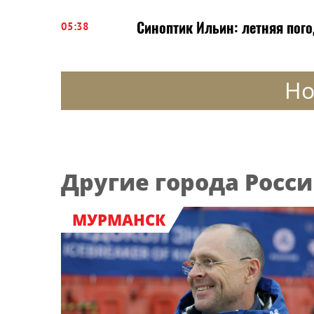
Синоптик Ильин: летняя пог
05:38
Но
Другие города Росс
МУРМАНСК