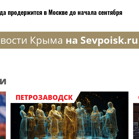
ода продержится в Москве до начала сентября
вости Крыма
на Sevpoisk.ru
ии
ПЕТРОЗАВОДСК