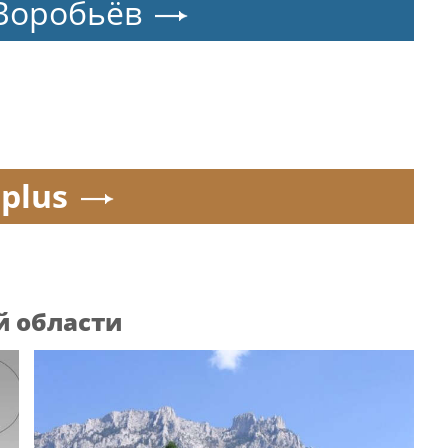
Воробьёв
.plus
й области