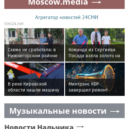
Moscow.media
женщины 820 тыс
Агрегатор новостей 24СМИ
Smi24.net
Схема не сработала: в
Команда из Сергиева
Нижнегорском районе
Посада взяла золото на
в суд направлено
соревнованиях по
уголовное дело о
авиамодельному
хищении у пожилой
спорту
женщины 820 тыс
В реке Кировской
Минтранс КБР
области нашли машину
завершил ремонт
с телами пропавших
дороги Старый Черек -
супругов
Жемтала
Музыкальные новости
Новости
Нальчика