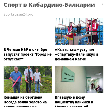
Спорт
в Кабардино-Балкарии
Sport.russia24.pro
В Чегеме КБР в октябре
«Кызылташ» уступил
запустят проект "Город не
«Спартаку-Нальчику» в
отпускает"
домашнем матче
Команда из Сергиева
Впавшую в кому
Посада взяла золото на
пациентку клиники в
соревнованиях по
Москве спасли, ей