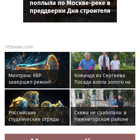
поплыла по Москве-реке в
преддверии Дня строителя
103news.com
Минтранс КБР
Команда из Сергиева
завершил ремонт
Посада взяла золото на
дороги Старый Черек -
соревнованиях по
Жемтала
авиамодельному
спорту
Российские
Схема не сработала: в
студенческие отряды
Нижнегорском районе
проведут медиашколу в
в суд направлено
сентябре
уголовное дело о
хищении у пожилой