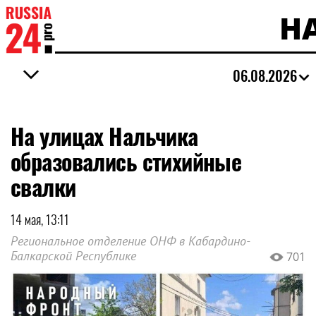
Н
06.08.2026
На улицах Нальчика
образовались стихийные
свалки
14 мая, 13:11
Региональное отделение ОНФ в Кабардино-
Балкарской Республике
701