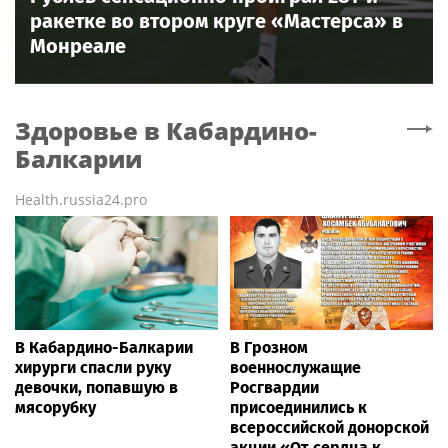
ракетке во втором круге «Мастерса» в
Монреале
Здоровье
в Кабардино-
Балкарии
Health.russia24.pro
В Кабардино-Балкарии
В Грозном
хирурги спасли руку
военнослужащие
девочки, попавшую в
Росгвардии
мясорубку
присоединились к
всероссийской донорской
акции «От сердца к