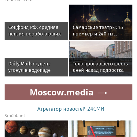
Соцфонд РФ: средняя
Самарские театры: 15
пенсия неработающих
премьер и 240 тыс.
россиян достигла в мае
зрителей за сезон
26 тыс. рублей
Daily Mail: студент
Тело пропавшего шесть
утонул в водопаде
дней назад подростка
Великобритании 27
нашли в Нарьян-Маре
июня
Moscow.media
Агрегатор новостей 24СМИ
Smi24.net