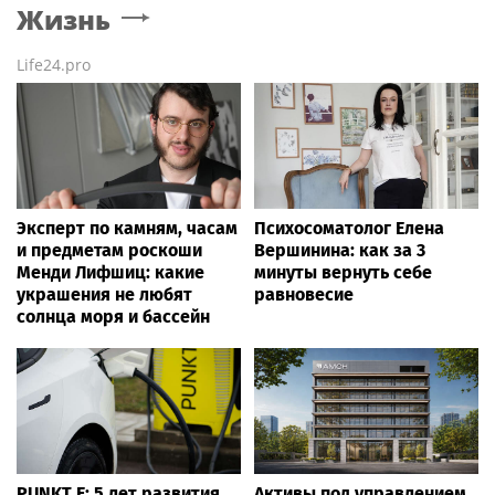
Жизнь
Life24.pro
Эксперт по камням, часам
Психосоматолог Елена
и предметам роскоши
Вершинина: как за 3
Менди Лифшиц: какие
минуты вернуть себе
украшения не любят
равновесие
солнца моря и бассейн
PUNKT E: 5 лет развития
Активы под управлением