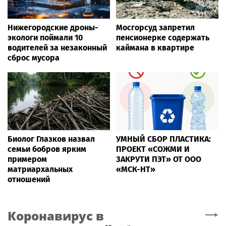
Нижегородские дроны-
Мосгорсуд запретил
экологи поймали 10
пенсионерке содержать
водителей за незаконный
каймана в квартире
сброс мусора
Биолог Глазков назвал
УМНЫЙ СБОР ПЛАСТИКА:
семьи бобров ярким
ПРОЕКТ «СОЖМИ И
примером
ЗАКРУТИ ПЭТ» ОТ ООО
матриархальных
«МСК-НТ»
отношений
Коронавирус
в