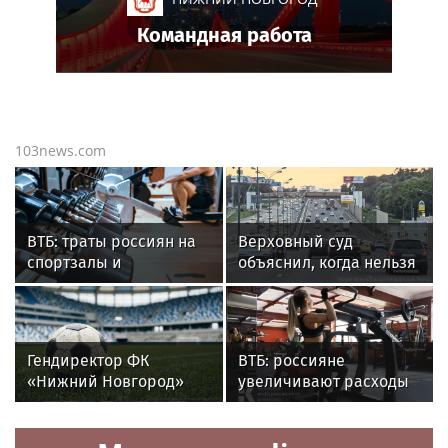
Командная работа
103news.com
ВТБ: траты россиян на
Верховный суд
спортзалы и
объяснил, когда нельзя
спортивное питание
лишать прав за
выросли на 40% за год
нетрезвое вождение
Гендиректор ФК
ВТБ: россияне
«Нижний Новгород»
увеличивают расходы
Карасев заявил, что
на спорт и здоровый
команда нацелена
образ жизни
на возвращение в РПЛ