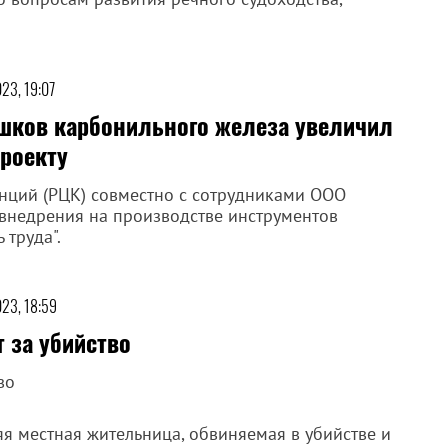
023, 19:07
шков карбонильного железа увеличил
роекту
нций (РЦК) совместно с сотрудниками ООО
 внедрения на производстве инструментов
 труда".
023, 18:59
 за убийство
во
яя местная жительница, обвиняемая в убийстве и