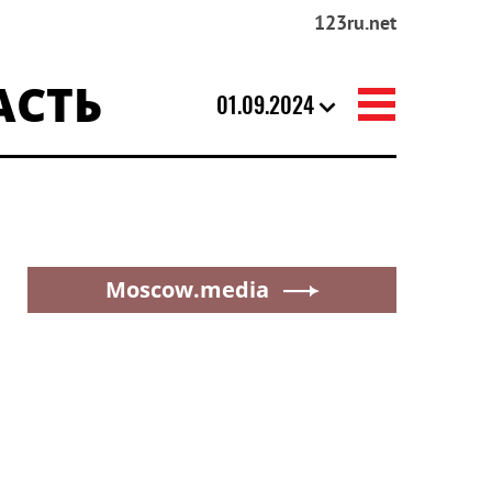
123ru.net
АСТЬ
01.09.2024
МОСКВА
Синоптики рассказали
москвичам о жаркой и
облачной погоде с грозой 7
августа