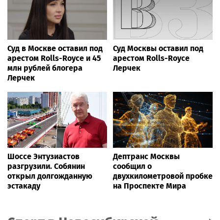
Суд в Москве оставил под
Суд Москвы оставил под
арестом Rolls-Royce и 45
арестом Rolls-Royce
млн рублей блогера
Лерчек
Лерчек
Шоссе Энтузиастов
Дептранс Москвы
разгрузили. Собянин
сообщил о
открыл долгожданную
двухкилометровой пробке
эстакаду
на Проспекте Мира