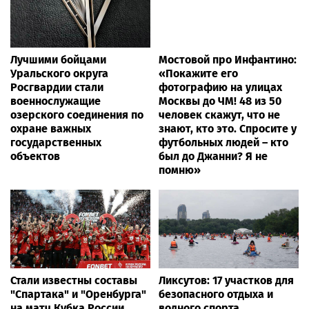
Лучшими бойцами
Мостовой про Инфантино:
Уральского округа
«Покажите его
Росгвардии стали
фотографию на улицах
военнослужащие
Москвы до ЧМ! 48 из 50
озерского соединения по
человек скажут, что не
охране важных
знают, кто это. Спросите у
государственных
футбольных людей – кто
объектов
был до Джанни? Я не
помню»
Стали известны составы
Ликсутов: 17 участков для
"Спартака" и "Оренбурга"
безопасного отдыха и
на матч Кубка России
водного спорта