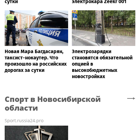
сутки
электрокара Zeekr 001
Новая Мара Багдасарян,
Электрозарядки
таксист-нокаутер. Что
становятся обязательной
произошло на российских
опцией в
дорогах за сутки
высокобюджетных
новостройках
Спорт
в Новосибирской
области
Sport.russia24.pro