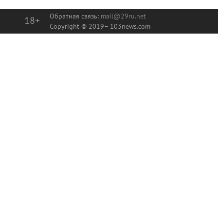
Обратная связь:
mail@29ru.net
18+
Copyright © 2019–
103news.com