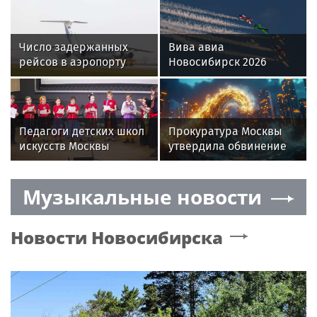
Число задержанных
Вива авиа
рейсов в аэропорту
Новосибирск 2026
Сочи увеличилось до
165
Педагоги детских школ
Прокуратура Москвы
искусств Москвы
утвердила обвинение
делятся опытом с
за подставное ДТП и
коллегами из регионов
нападение
Музыкальные новости
Новости
Новосибирска