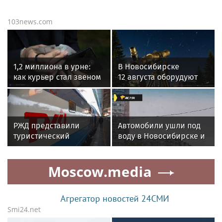
103news.com
1,2 миллиона в урне:
В Новосибирске
как курьер стал звеном
12 августа оборудуют
преступной цепочки в
площадку у Монумента
Томске
Славы для наблюдения
за астрономическими
явлениями
РЖД представили
Автомобили ушли под
туристический
воду в Новосибирске и
маршрут «Великий
попали на видео
чайный путь»
Moscow.media
Агрегатор новостей 24СМИ
Smi24.net