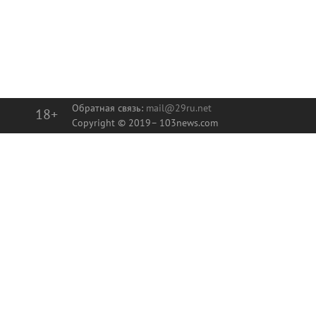
Обратная связь:
mail@29ru.net
18+
Copyright © 2019–
103news.com