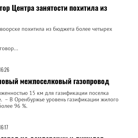
тор Центра занятости похитила из
овоорске похитила из бюджета более четырех
овор...
16:26
 новый межпоселковый газопровод
яженностью 15 км для газификации поселка
е. – В Оренбуржье уровень газификации жилого
более 96 %.
16:17