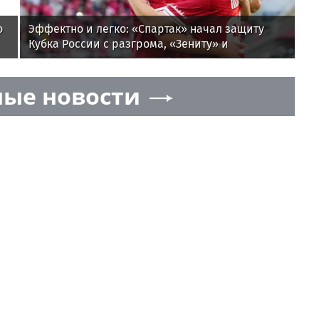
о
Эффектно и легко: «Спартак» начал защиту
Кубка России с разгрома, «Зениту» и
«Краснодару» помогли победить новички
ые новости