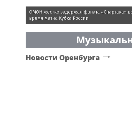
ОМОН жёстко задержал фаната «Спартака» в
время матча Кубка России
Музыкальн
Новости
Оренбурга