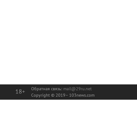
Обратная связь:
mail@29ru.net
18+
Copyright © 2019–
103news.com