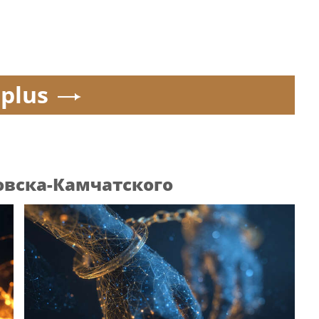
.plus
овска-Камчатского