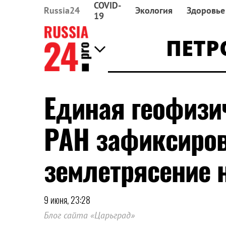
COVID-
Russia24
Экология
Здоровье
19
ПЕТР
Единая геофизи
РАН зафиксиро
землетрясение 
9 июня, 23:28
Блог сайта «Царьград»