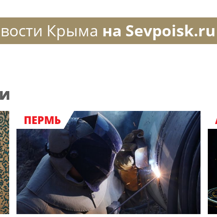
вости Крыма
на Sevpoisk.ru
ии
ПЕРМЬ