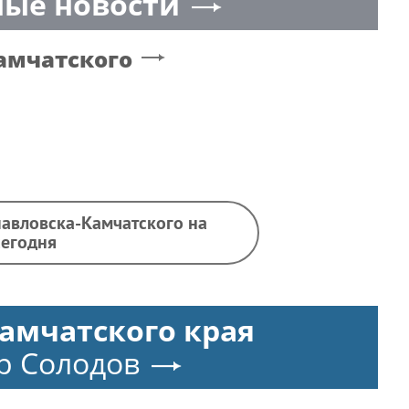
ые новости
амчатского
павловска-Камчатского на
сегодня
амчатского края
р Солодов