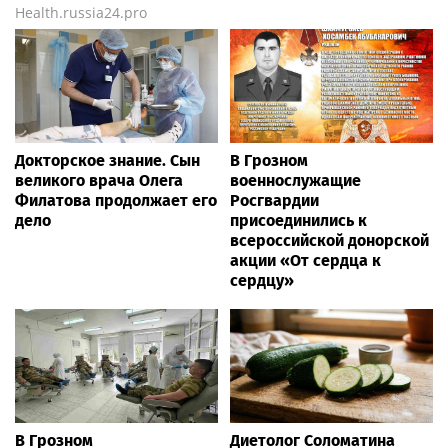
Health.russia24.pro
Докторское знание. Сын
В Грозном
великого врача Олега
военнослужащие
Филатова продолжает его
Росгвардии
дело
присоединились к
всероссийской донорской
акции «От сердца к
сердцу»
В Грозном
Диетолог Соломатина