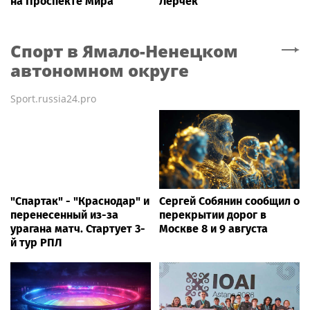
на Проспекте Мира
Лерчек
Спорт
в Ямало-Ненецком
автономном округе
Sport.russia24.pro
"Спартак" - "Краснодар" и
Сергей Собянин сообщил о
перенесенный из-за
перекрытии дорог в
урагана матч. Стартует 3-
Москве 8 и 9 августа
й тур РПЛ