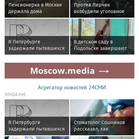
Пенсионерка в Москве
Против Лерчек
держала дома
возбудили уголовное
крокодила, лису и два
дело после обысков
десятка других
летом 2025 года
животных
В Петербурге
В детском саду в
задержали пытавшихся
Подольске завершают
забраться на Смольный
капитальный ремонт
собор подростков
Moscow.media
Агрегатор новостей 24СМИ
Smi24.net
В Петербурге
Стоматолог Сошников
задержали пытавшихся
рассказал, как
забраться на Смольный
депрессия влияет на