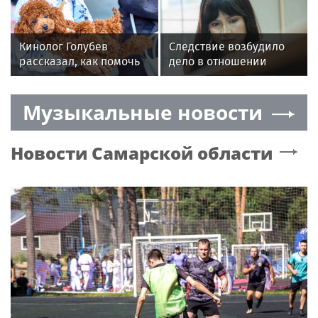
собор подростков
здоровье зубов
Кинолог Голубев
Следствие возбудило
рассказал, как помочь
дело в отношении
собаке привыкнуть к
неизвестных лиц после
новому дому
обыска у Лерчек
Музыкальные новости
Новости
Самарской области