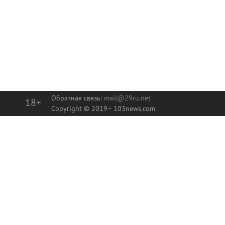
Новости тенниса
WTA
Диана Шнайдер вышла в третий круг
турнира WTA в Торонто