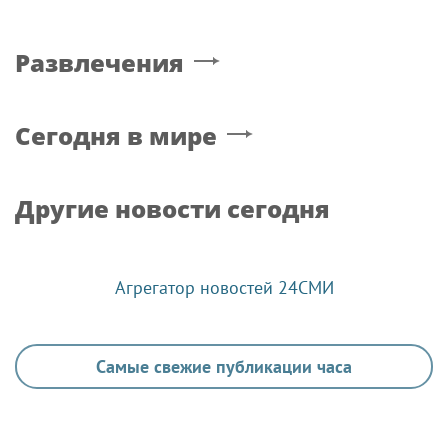
Росгвардии посетили
тест на способность
мастер-класс по
подопечных Шварца
художественной
решать серьезные
гимнастике
задачи в чемпионате»
Формулу безопасности
Охрану общественного
показал спецназ
порядка и безопасность
Росгвардии юным
на футбольном матче в
динамовцам
Москве обеспечила
Свердловской области
Росгвардия (видео)
ФУТБОЛ