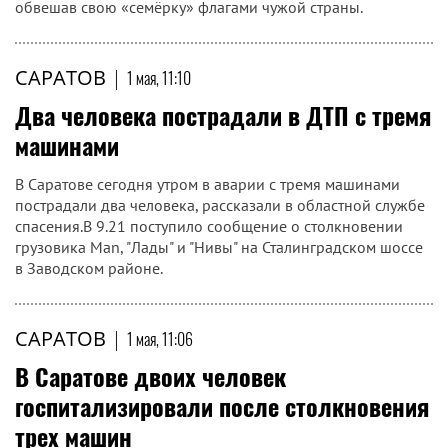
Оставшиеся включат до конца дня
САРАТОВ
|
1 мая, 11:25
Преступление и наказание: водителя
лишили гражданства за опасные гонки
по Саратову
Год назад саратовские улицы застонали от визга шин и
наглости. Некто Шамиль Бабаев, «чёткий» парень из
Азербайджана, решил устроить показательные гонки,
обвешав свою «семёрку» флагами чужой страны.
САРАТОВ
|
1 мая, 11:10
Два человека пострадали в ДТП с тремя
машинами