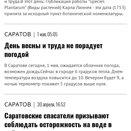
пострадали три человека
ДТП произошло на трассе Саратов-Тамбов
САРАТОВ
|
1 мая, 09:00
Времена. Над Рейхстагом водрузили
Знамя Победы, в Саратове заложили
здание Радищевского музея
Сегодня, 1 мая, в пятницу в России отмечается День весны
и труда.В этот день: Публикация работы "Species
Plantarum" (Виды растений) Карла Линнея - эта дата (1753)
принята за исходный пункт ботанической номенклатуры.
САРАТОВ
|
1 мая, 05:05
День весны и труда не порадует