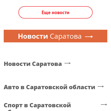
САРАТОВ
|
30 апреля, 12:23
Новое военное училище может
появиться на землях бывшего
авиазавода в Саратове
Сегодня, 30 апреля, в ходе рабочей поездки в Саратов
спикер Госдумы Вячеслав Володин рассказал о планах
по развитию образовательных учреждений в Саратове.
Еще новости
Новости
Саратова