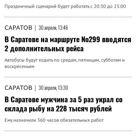
медицинского центра
В преддверии Дня Победы Андрей Роднов представил
документальную биографическую ленту «Александр Рауэр.
Ваятель. К 155-летию посвящается», посвящённую жизни...
САРАТОВ
|
30 апреля, 14:05
1 мая на телебашне в Саратове включат
весенние пейзажи, цветы и голубые
облака
Праздничный сценарий будет работать с 20:30 до 23:00
САРАТОВ
|
30 апреля, 13:46
В Саратове на маршруте №299 вводятся
2 дополнительных рейса