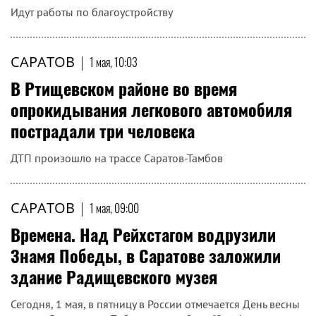
В Волжском районе Саратова иностранец обворовал
сетевой магазин.В полицию обратилась 34-летняя
сотрудница торговой сети, которая рассказала, что 27
апреля неизвестный вынес из зала одной из точек товары
стоимостью более 6,5 тысяч рублей.
САРАТОВ
|
1 мая, 10:39
В Саратове до 9 мая изменились схемы
проезда по Большой Горной
Идут работы по благоустройству
САРАТОВ
|
1 мая, 10:03
В Ртищевском районе во время
опрокидывания легкового автомобиля