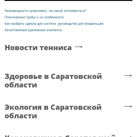
в Саратове
Авто
в Саратовской области
Auto.russia24.pro
Мотор катера
Водитель при попытке
исполосовал девочку в
скрыться сбил
акватории Волги в
инспектора ДПС в
Саратовской области
Саратове