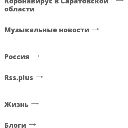
Пьяный водитель катера
Автомойка в Хвалынске
изрезал винтом
продолжает работать —
купавшуюся в реке
несмотря на запрет
девочку
Прокуратуры
Спорт
в Саратовской
области
Sport.russia24.pro
В Москве дети
Силкин о матче
сотрудников и
«Динамо» –
военнослужащих
«Махачкала»: «Это будет