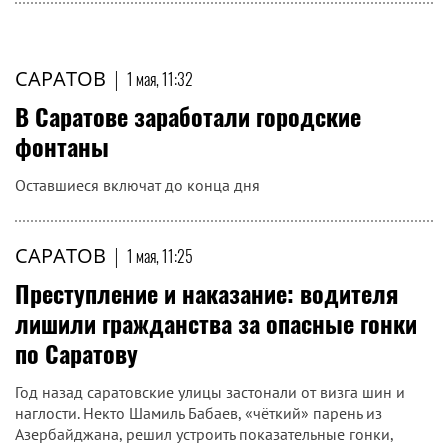
САРАТОВ
В некоторых частях Баку и
Мингячевира отключат
свет
САРАТОВ
|
1 мая, 11:32
В Саратове заработали городские
фонтаны