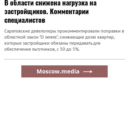
САРАТОВ
|
30 апреля, 16:28
Перед Первомаем город встал в
девятибалльных пробках
Саратов встал в девятибалльных пробках в
предпраздничный день.По данным сервиса "Яндекс", в
бордовый цвет окрашены улицы Астраханская, Рабочая,
Рахова, Чапаева, Большая Садовая.
САРАТОВ
|
30 апреля, 16:21
В области снижена нагрузка на
застройщиков. Комментарии
специалистов
Саратовские девелоперы прокомментировали поправки в
областной закон "О земле", снижающие долю квартир,
которые застройщики обязаны передавать для