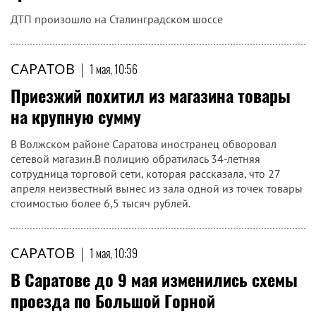
В Саратове сегодня утром в аварии с тремя машинами
пострадали два человека, рассказали в областной службе
спасения.В 9.21 поступило сообщение о столкновении
грузовика Man, "Лады" и "Нивы" на Сталинградском шоссе
в Заводском районе.
САРАТОВ
|
1 мая, 11:06
В Саратове двоих человек
госпитализировали после столкновения
трех машин
ДТП произошло на Сталинградском шоссе
САРАТОВ
|
1 мая, 10:56
Приезжий похитил из магазина товары
на крупную сумму