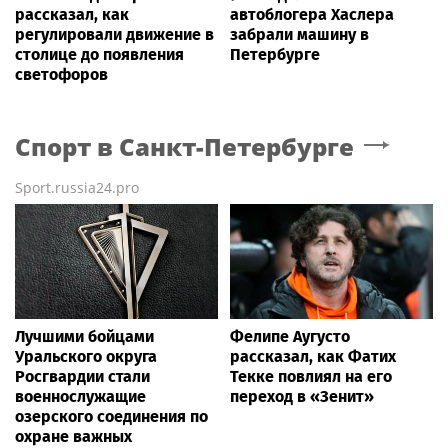
рассказал, как
автоблогера Хаслера
регулировали движение в
забрали машину в
столице до появления
Петербурге
светофоров
Спорт
в Санкт-Петербурге
Sport.russia24.pro
Лучшими бойцами
Фелипе Аугусто
Уральского округа
рассказал, как Фатих
Росгвардии стали
Текке повлиял на его
военнослужащие
переход в «Зенит»
озерского соединения по
охране важных