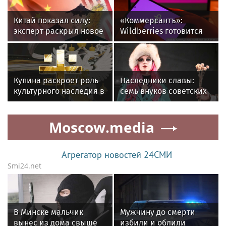
Китай показал силу:
«Коммерсантъ»:
эксперт раскрыл новое
Wildberries готовится
поле битвы и главного
запустить собственный
врага
мессенджер
Купина раскроет роль
Наследники славы:
культурного наследия в
семь внуков советских
единстве России
актеров, которые
пошли по их стопам
Moscow.media
Агрегатор новостей 24СМИ
Smi24.net
В Минске мальчик
Мужчину до смерти
вынес из дома свыше
избили и облили