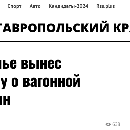
Спорт
Авто
Кандидаты-2024
Rss.plus
ТАВРОПОЛЬСКИЙ К
лье вынес
у о вагонной
лн
638