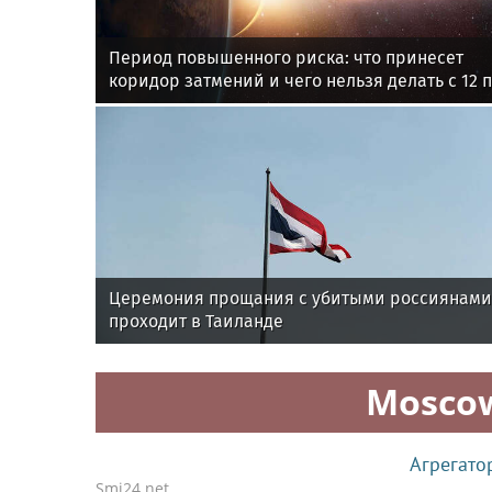
Период повышенного риска: что принесет
коридор затмений и чего нельзя делать с 12 
28 августа
Церемония прощания с убитыми россиянами
проходит в Таиланде
Mosco
Агрегато
Smi24.net