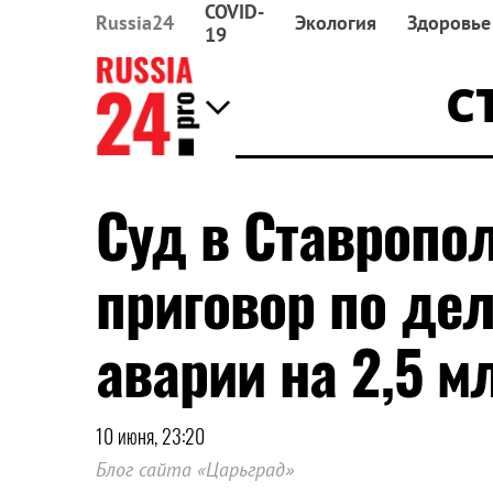
COVID-
Russia24
Экология
Здоровье
19
С
Суд в Ставропо
приговор по дел
аварии на 2,5 м
10 июня, 23:20
Блог сайта «Царьград»