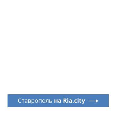
Ставрополь
на Ria.city