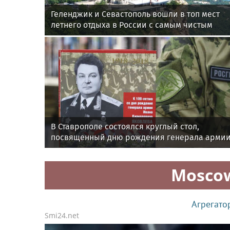
Геленджик и Севастополь вошли в топ мест
летнего отдыха в России с самым чистым
воздухом
В Ставрополе состоялся круглый стол,
посвященный дню рождения генерала арми
Ивана Яковлева
Mosco
Агрегато
Smi24.net