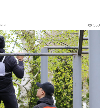
краю
560