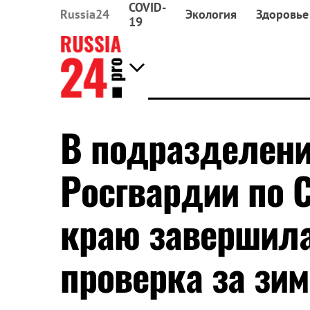
COVID-
Russia24
Экология
Здоровье
19
В подразделени
Росгвардии по 
краю завершила
проверка за зи