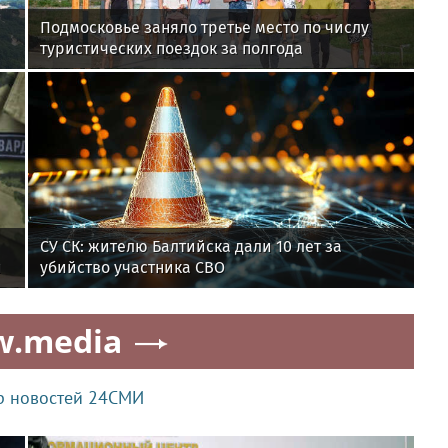
Подмосковье заняло третье место по числу
туристических поездок за полгода
СУ СК: жителю Балтийска дали 10 лет за
и
убийство участника СВО
w.media
р новостей 24СМИ