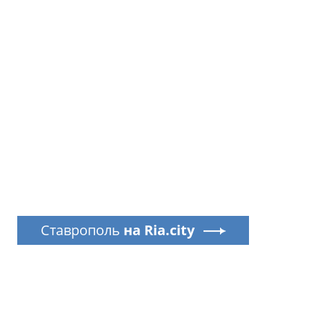
Ставрополь
на Ria.city