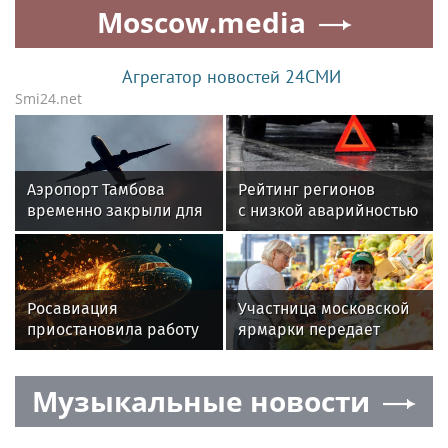
Moscow.media
Агрегатор новостей 24СМИ
Smi24.net
Аэропорт Тамбова
Рейтинг регионов
временно закрыли для
с низкой аварийностью
рейсов
возглавили Чечня,
Подмосковье
и Брянщина
Росавиация
Участница московской
приостановила работу
ярмарки передает
аэропорта Тамбова для
бойцам СВО овощи с
безопасности
собственного огорода
Музыкальные новости