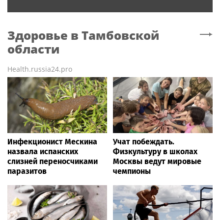
Здоровье
в Тамбовской
области
Health.russia24.pro
Инфекционист Мескина
Учат побеждать.
назвала испанских
Физкультуру в школах
слизней переносчиками
Москвы ведут мировые
паразитов
чемпионы