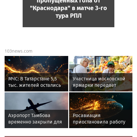
пропущенных гола от
"Краснодара" в матче 3-го
тура РПЛ
103news.com
МЧС: В Татарстане 5,5
Участница московской
тыс. жителей остались
ярмарки передает
без света из-за ливня
бойцам СВО овощи с
собственного огорода
Аэропорт Тамбова
Росавиация
временно закрыли для
приостановила работу
рейсов
аэропорта Тамбова для
безопасности