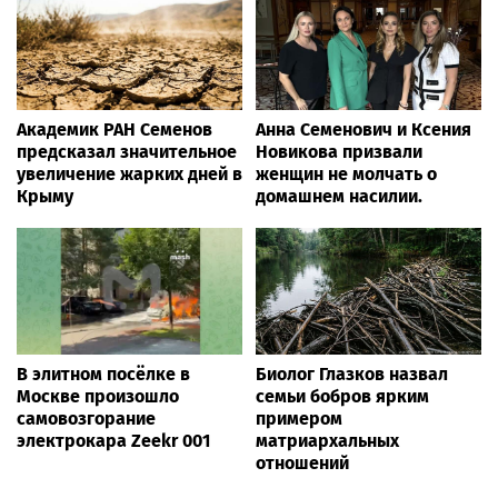
Академик РАН Семенов
Анна Семенович и Ксения
предсказал значительное
Новикова призвали
увеличение жарких дней в
женщин не молчать о
Крыму
домашнем насилии.
В элитном посёлке в
Биолог Глазков назвал
Москве произошло
семьи бобров ярким
самовозгорание
примером
электрокара Zeekr 001
матриархальных
отношений