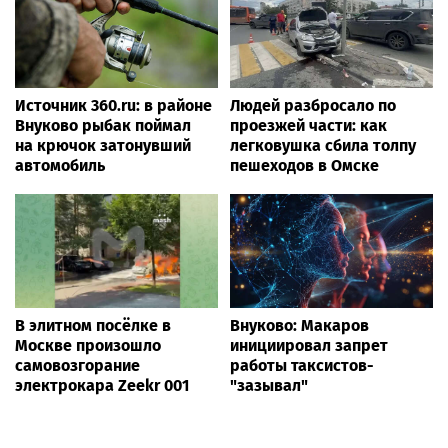
Источник 360.ru: в районе
Людей разбросало по
Внуково рыбак поймал
проезжей части: как
на крючок затонувший
легковушка сбила толпу
автомобиль
пешеходов в Омске
В элитном посёлке в
Внуково: Макаров
Москве произошло
инициировал запрет
самовозгорание
работы таксистов-
электрокара Zeekr 001
"зазывал"