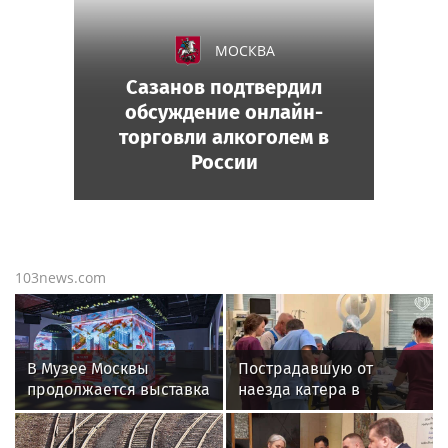
МОСКВА
Сазанов подтвердил
обсуждение онлайн-
торговли алкоголем в
России
103news.com
В Музее Москвы
Пострадавшую от
продолжается выставка
наезда катера в
«70 лет созидания»:
Саратовской области
гостей ждут лекции
доставили в клинику