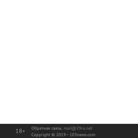
Обратная связь:
mail@29ru.net
18+
Copyright © 2019–
103news.com