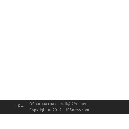
Обратная связь:
mail@29ru.net
18+
Copyright © 2019–
103news.com