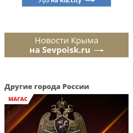
Уфа
на Ria.city
Новости Крыма
на Sevpoisk.ru
Другие города России
МАГАС