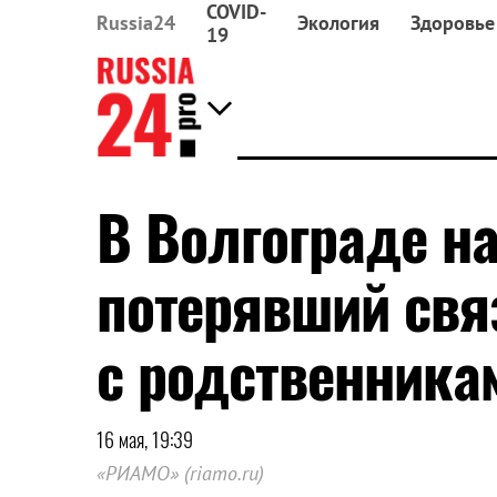
COVID-
Russia24
Экология
Здоровье
19
В Волгограде н
потерявший свя
с родственника
16 мая, 19:39
«РИАМО» (riamo.ru)