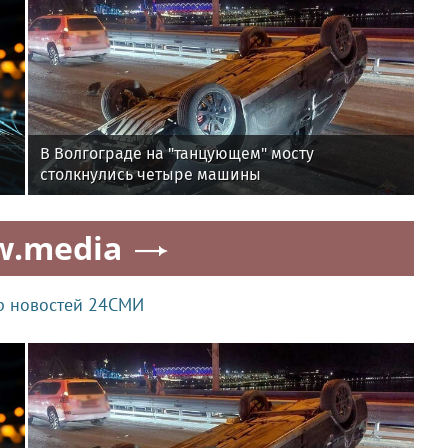
В Волгограде на "танцующем" мосту
столкнулись четыре машины
w.media
р новостей 24СМИ