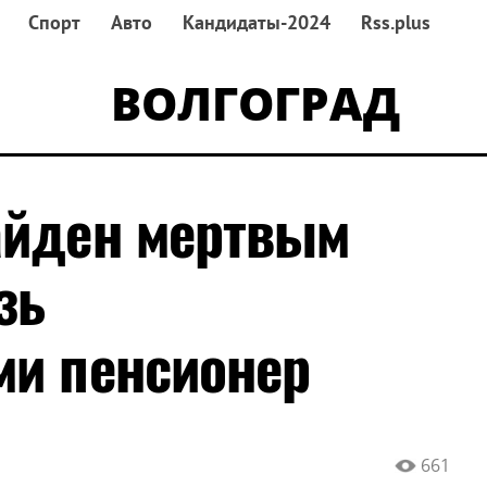
Спорт
Авто
Кандидаты-2024
Rss.plus
ВОЛГОГРАД
айден мертвым
зь
ми пенсионер
661