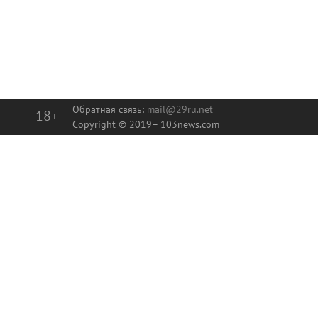
Обратная связь:
mail@29ru.net
18+
Copyright © 2019–
103news.com