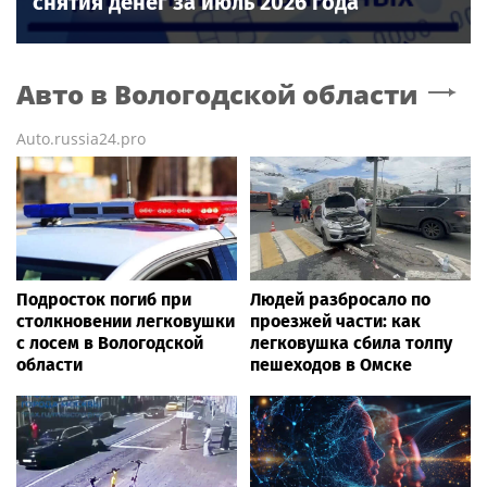
снятия денег за июль 2026 года
Авто
в Вологодской области
Auto.russia24.pro
Подросток погиб при
Людей разбросало по
столкновении легковушки
проезжей части: как
с лосем в Вологодской
легковушка сбила толпу
области
пешеходов в Омске