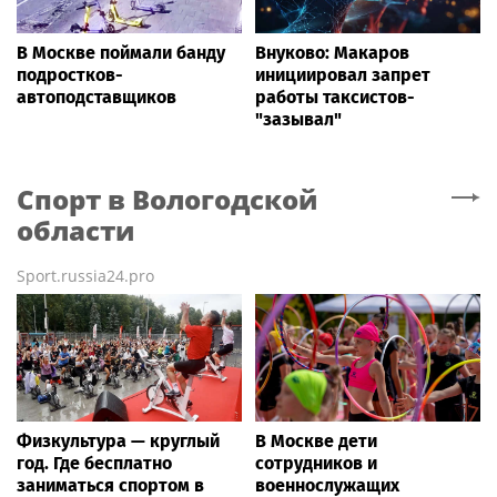
В Москве поймали банду
Внуково: Макаров
подростков-
инициировал запрет
автоподставщиков
работы таксистов-
"зазывал"
Спорт
в Вологодской
области
Sport.russia24.pro
Физкультура — круглый
В Москве дети
год. Где бесплатно
сотрудников и
заниматься спортом в
военнослужащих