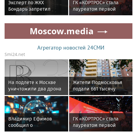
Эксперт по ЖКХ
ГК «КОРТРОС» стала
Бондарь запретил
лауреатом первой
самостоятельно
Национальной премии
доставать вещи
в области архитектуры
Moscow.media
из шахты лифта
и градостроительства
за проект района
«Академический»
Агрегатор новостей 24СМИ
Smi24.net
На подлете к Москве
Жители Подмосковья
уничтожили два дрона
подали 661 тысячу
заявок на регистрацию
недвижимости
с января
Владимир Ефимов
ГК «КОРТРОС» стала
сообщил о
лауреатом первой
переселении 6,4 тыс.
Национальной премии