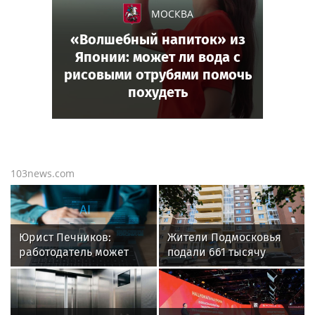
МОСКВА
«Волшебный напиток» из
Японии: может ли вода с
рисовыми отрубями помочь
похудеть
103news.com
Юрист Печников:
Жители Подмосковья
работодатель может
подали 661 тысячу
прописать запрет на ИИ
заявок на регистрацию
в договоре
недвижимости
с января