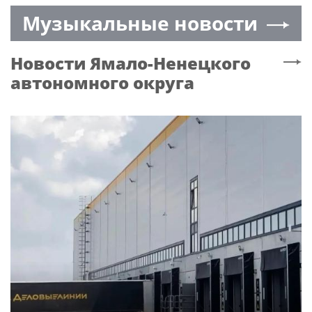
москвичей
в области архитектуры
Музыкальные новости
и градостроительства
за проект района
«Академический»
Новости
Ямало-Ненецкого
автономного округа