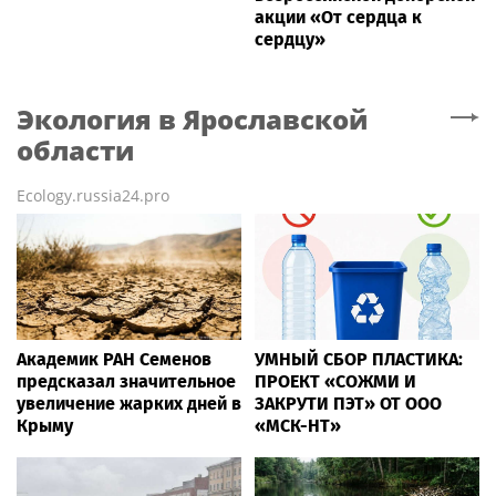
акции «От сердца к
сердцу»
Экология
в Ярославской
области
Ecology.russia24.pro
Академик РАН Семенов
УМНЫЙ СБОР ПЛАСТИКА:
предсказал значительное
ПРОЕКТ «СОЖМИ И
увеличение жарких дней в
ЗАКРУТИ ПЭТ» ОТ ООО
Крыму
«МСК-НТ»