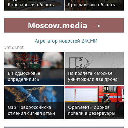
Ярославская область
Ярославскую область
подверглась самой
повреждено несколько
масштабной атаке
многоквартирных
Moscow.media
дронов
домов
Агрегатор новостей 24СМИ
Smi24.net
В Подмосковье
На подлете к Москве
определились
уничтожили два дрона
полуфиналисты Кубка
Александра Овечкина
Мэр Новороссийска
Фрагменты дронов
отменил сигнал атаки
попали в резервуары
беспилотников сегодня
НПЗ в Ярославской
области