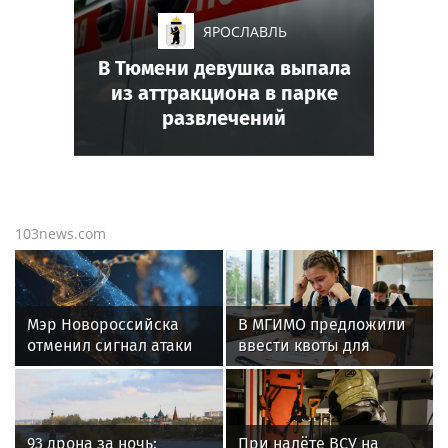
ЯРОСЛАВЛЬ
В Тюмени девушка выпала
из аттракциона в парке
развлечений
103news.com
Мэр Новороссийска
В МГИМО предложили
отменил сигнал атаки
ввести квоты для
беспилотников сегодня
олипиадников при
поступлении в ВУЗ
93 дрона за ночь:
При налёте ВСУ на