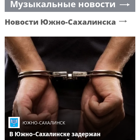
Музыкальные новости
на Сахалине
Намгалаури
Новости
Южно-Сахалинска
ЮЖНО-САХАЛИНСК
В Южно-Сахалинске задержан