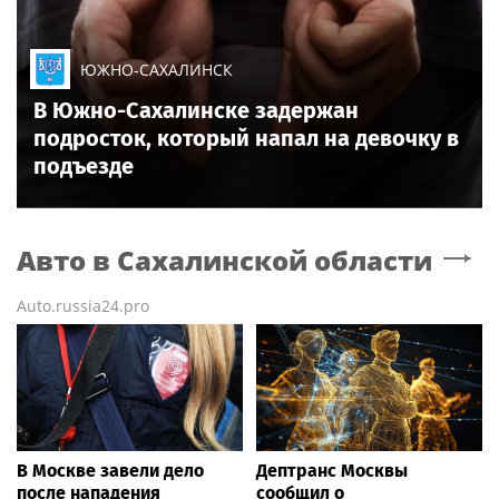
ЮЖНО-САХАЛИНСК
В Южно-Сахалинске задержан
подросток, который напал на девочку в
подъезде
Авто
в Сахалинской области
Auto.russia24.pro
В Москве завели дело
Дептранс Москвы
после нападения
сообщил о