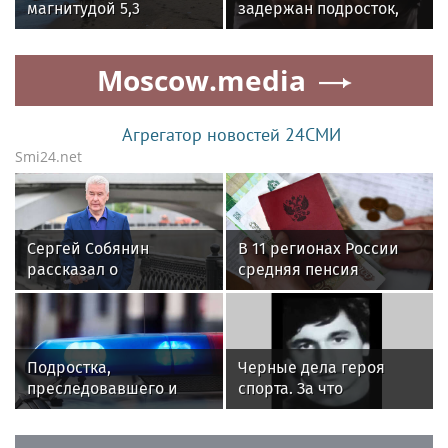
магнитудой 5,3
задержан подросток,
произошло у Северных
который напал на
Курил
девочку в подъезде
Moscow.media
Агрегатор новостей 24СМИ
Smi24.net
Сергей Собянин
В 11 регионах России
рассказал о
средняя пенсия
строительстве
летчика-испытателя
дорожных объектов в
превысила 200 тыс.
2026 году
рублей
Подростка,
Черные дела героя
преследовавшего и
спорта. За что
напавшего на
расстреляли звезду
школьницу, задержали
дзюдо Тамаза