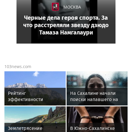
МОСКВА
Черные дела героя спорта. За
что расстреляли звезду дзюдо
Тамаза Намгалаури
103news.com
Рейтинг
На Сахалине начали
эффективности
поиски напавшего на
сенаторов Совета
школьницу
Федерации РФ. Итоги
весенней сессии-2026
Землетрясение
В Южно-Сахалинске