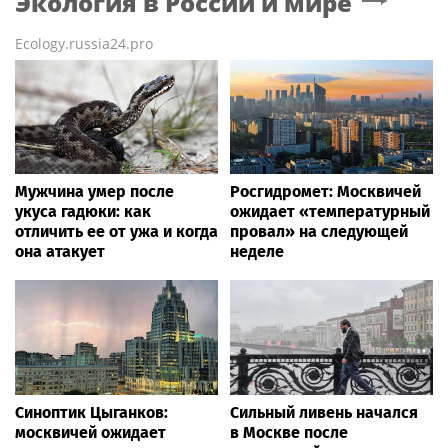
Экология в России и мире
Ecology.russia24.pro
Мужчина умер после
Росгидромет: Москвичей
укуса гадюки: как
ожидает «температурный
отличить ее от ужа и когда
провал» на следующей
она атакует
неделе
Синоптик Цыганков:
Сильный ливень начался
москвичей ожидает
в Москве после