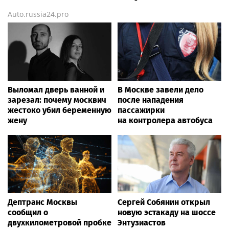
Auto.russia24.pro
Выломал дверь ванной и
В Москве завели дело
зарезал: почему москвич
после нападения
жестоко убил беременную
пассажирки
жену
на контролера автобуса
Дептранс Москвы
Сергей Собянин открыл
сообщил о
новую эстакаду на шоссе
двухкилометровой пробке
Энтузиастов